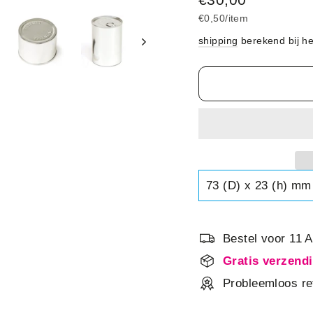
prijs
€0,50
/
item
shipping
berekend bij he
Bestel voor 11 
Gratis verzend
Probleemloos re