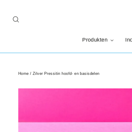
Doorgaan
naar
Zoeken
artikel
Produkten
In
Home
/
Zilver Pressitin hoofd- en basisdelen