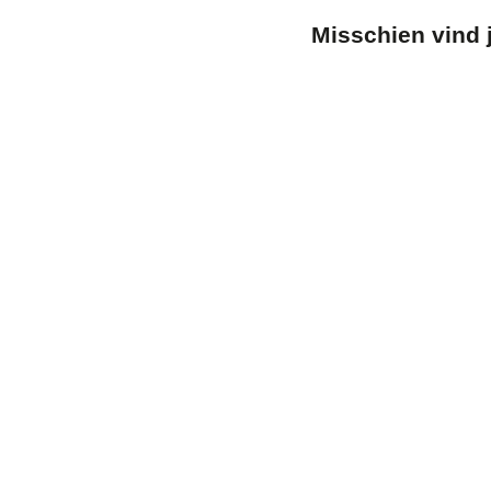
–
Misschien vind j
Zilver
Pressiti
hoofd-
en
basisde
Vanaf
€0,14
€0,50/item