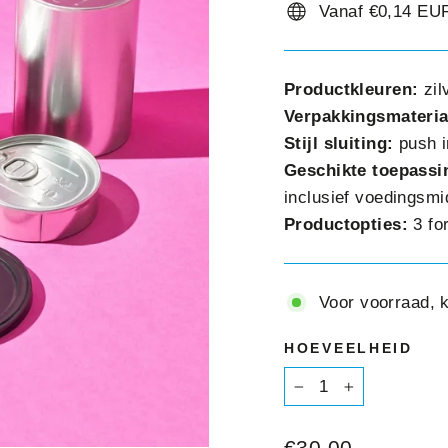
â
Vanaf €0,14 EUR
Productkleuren:
zil
Verpakkingsmateria
Stijl sluiting:
push i
Geschikte toepass
inclusief voedingsmi
Productopties:
3 fo
Voor voorraad, 
HOEVEELHEID
−
+
Normale
€30,00