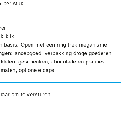
 per stuk
ver
l:
blik
n basis. Open met een ring trek meganisme
ingen:
snoepgoed, verpakking droge goederen
ddelen, geschenken, chocolade en pralines
rmaten, optionele caps
klaar om te versturen