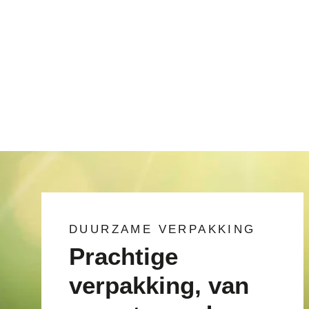
en basisdelen
Vanaf €0,14
€0,50/item
DUURZAME VERPAKKING
Prachtige
verpakking, van