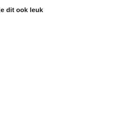
¡
e dit ook leuk
n
len